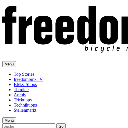
Menü
Top Stories
freedombmxTV
BMX-Shops
Termine
Archiv
Tricktipps
Techniktipps
Stellenmarkt
Menü
Go