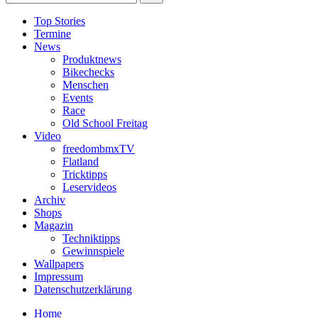
Top Stories
Termine
News
Produktnews
Bikechecks
Menschen
Events
Race
Old School Freitag
Video
freedombmxTV
Flatland
Tricktipps
Leservideos
Archiv
Shops
Magazin
Techniktipps
Gewinnspiele
Wallpapers
Impressum
Datenschutzerklärung
Home