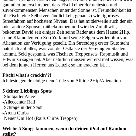
garantiert unterschreiben, dass Fischi einer der nettesten und
zuvorkommensten Menschen unter der Sonne ist. Freundlichkeit ist
für Fischi eine Selbstverständlichkeit, genau so wie rigoroses
Streetfahren auf höchstem Niveau. Das hat mittlerweile auch der ein
oder andere Sponsor mitbekommen und wie der Zufall will,
bekommt David seit einiger Zeit seine Räder aus dem Hause 2Hip,
seine Klamotten von Zoo York und seine Felgen werden ihm von
Alienation zur Verfügung gestellt. Ein Streetdogg erster Güte steht
natürlich auf alles, was von der Ostküste der Vereinigten Staaten
kommt. Seid gespannt, was Fischi zu Treppensets, Rapmusik und
Edwin zu sagen hat. Aber natürlich müssen wir erst mal wissen, was
bei dem jungen Herren aus Leipzig so am cracken ist….
Fischi what’s crackin’?!
Ich teste gerade einige neue Teile von Allride 2Hip/Alienation
5 deiner Lieblings Spots
-Stuttgarter Allee
-Alleecenter Rail
-Schräge in der Stadt
-Arena Curbs
-Neuer Uni Hof (Rails-Curbs-Treppen)
Welche 5 Songs kommen, wenn du deinen iPod auf Random
stellst?