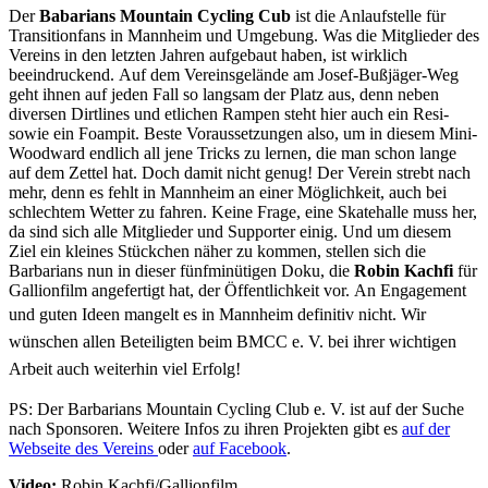
Der
Babarians Mountain Cycling Cub
ist die Anlaufstelle für
Transitionfans in Mannheim und Umgebung. Was die Mitglieder des
Vereins in den letzten Jahren aufgebaut haben, ist wirklich
beeindruckend. Auf dem Vereinsgelände am Josef-Bußjäger-Weg
geht ihnen auf jeden Fall so langsam der Platz aus, denn neben
diversen Dirtlines und etlichen Rampen steht hier auch ein Resi-
sowie ein Foampit. Beste Voraussetzungen also, um in diesem Mini-
Woodward endlich all jene Tricks zu lernen, die man schon lange
auf dem Zettel hat. Doch damit nicht genug! Der Verein strebt nach
mehr, denn es fehlt in Mannheim an einer Möglichkeit, auch bei
schlechtem Wetter zu fahren. Keine Frage, eine Skatehalle muss her,
da sind sich alle Mitglieder und Supporter einig. Und um diesem
Ziel ein kleines Stückchen näher zu kommen, stellen sich die
Barbarians nun in dieser fünfminütigen Doku, die
Robin Kachfi
für
Gallionfilm angefertigt hat, der Öffentlichkeit vor. An Engagement
und guten Ideen mangelt es in Mannheim definitiv nicht.
Wir
wünschen allen Beteiligten beim BMCC e. V. bei ihrer wichtigen
Arbeit auch weiterhin viel Erfolg!
PS: Der Barbarians Mountain Cycling Club e. V. ist auf der Suche
nach Sponsoren. Weitere Infos zu ihren Projekten gibt es
auf der
Webseite des Vereins
oder
auf Facebook
.
Video:
Robin Kachfi/Gallionfilm