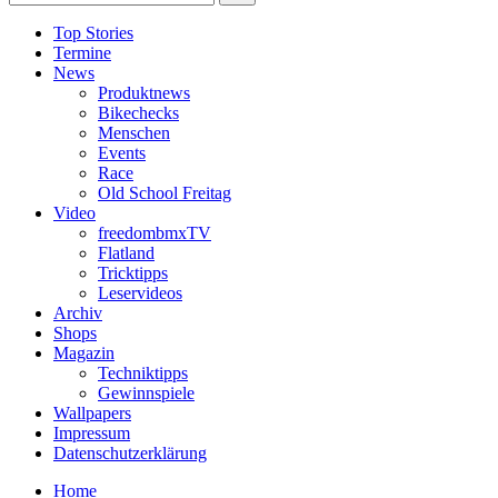
Top Stories
Termine
News
Produktnews
Bikechecks
Menschen
Events
Race
Old School Freitag
Video
freedombmxTV
Flatland
Tricktipps
Leservideos
Archiv
Shops
Magazin
Techniktipps
Gewinnspiele
Wallpapers
Impressum
Datenschutzerklärung
Home