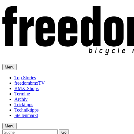
Menü
Top Stories
freedombmxTV
BMX-Shops
Termine
Archiv
Tricktipps
Techniktipps
Stellenmarkt
Menü
Go