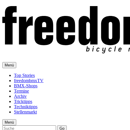
Menü
Top Stories
freedombmxTV
BMX-Shops
Termine
Archiv
Tricktipps
Techniktipps
Stellenmarkt
Menü
Go