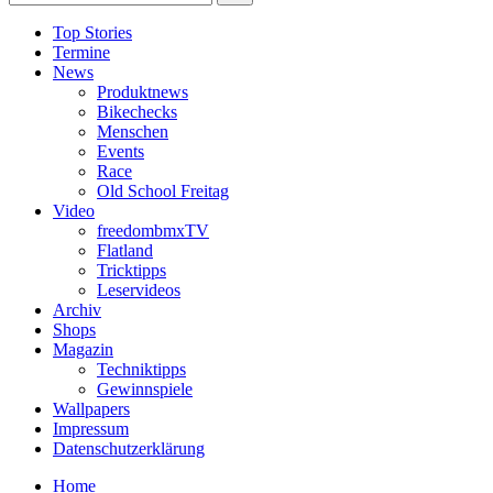
Top Stories
Termine
News
Produktnews
Bikechecks
Menschen
Events
Race
Old School Freitag
Video
freedombmxTV
Flatland
Tricktipps
Leservideos
Archiv
Shops
Magazin
Techniktipps
Gewinnspiele
Wallpapers
Impressum
Datenschutzerklärung
Home