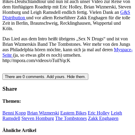
Bikes-Deutschlandtour und nun ist auch unser Video zur Reise von
dem fünftägigen Roadtrip mit Eric Holley, Brian Wizmerski, Steven
Homburg und Leigh Ramsdell endlich fertig. Vielen Dank an
G&S
Distribution
und vor allem Reiseführer Zakk Enghagen für die tolle
Zeit in Berlin, Braunschweig, Recklinghausen, Wuppertal und
Köln.
Das Lied aus dem Intro heißt übrigens „Sex N Drugs“ und ist von
Brian Wizmerskis Band The Tombstones. Wer mehr von den Jungs
aus Philadelphia hören möchte, kann sich ja mal auf deren
Myspace-
Seite
(ja, so etwas gibt es noch) umsehen.
http://mpora.com/videos/oTuilYqcK
There are
0
comments.
Add yours.
Hide them.
Share
Themen:
Benni Kopp
Brian Wizmerski
Eastern Bikes
Eric Holley
Leigh
Ramsdell
Steven Homburg
The Tombstones
Zakk Enghagen
Ähnliche Artikel