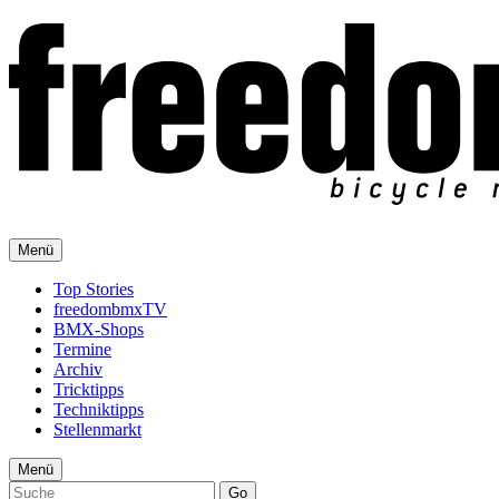
Menü
Top Stories
freedombmxTV
BMX-Shops
Termine
Archiv
Tricktipps
Techniktipps
Stellenmarkt
Menü
Go