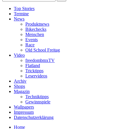
Top Stories
Termine
News
Produktnews
Bikechecks
Menschen
Events
Race
Old School Freitag
Video
freedombmxTV
Flatland
Tricktipps
Leservideos
Archiv
Shops
Magazin
Techniktipps
Gewinnspiele
Wallpapers
Impressum
Datenschutzerklärung
Home