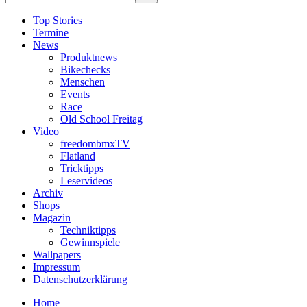
Top Stories
Termine
News
Produktnews
Bikechecks
Menschen
Events
Race
Old School Freitag
Video
freedombmxTV
Flatland
Tricktipps
Leservideos
Archiv
Shops
Magazin
Techniktipps
Gewinnspiele
Wallpapers
Impressum
Datenschutzerklärung
Home