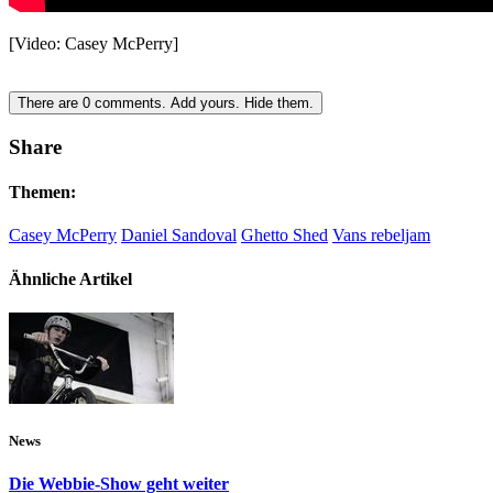
[Video: Casey McPerry]
There are
0
comments.
Add yours.
Hide them.
Share
Themen:
Casey McPerry
Daniel Sandoval
Ghetto Shed
Vans rebeljam
Ähnliche Artikel
News
Die Webbie-Show geht weiter