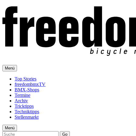
Menü
Top Stories
freedombmxTV
BMX-Shops
Termine
Archiv
Tricktipps
Techniktipps
Stellenmarkt
Menü
Go