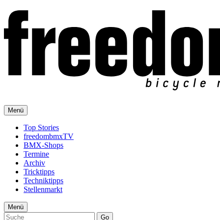
Menü
Top Stories
freedombmxTV
BMX-Shops
Termine
Archiv
Tricktipps
Techniktipps
Stellenmarkt
Menü
Go