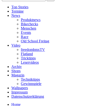
Top Stories
Termine
News
Produktnews
Bikechecks
Menschen
Events
Race
Old School Freitag
Video
freedombmxTV
Flatland
Tricktipps
Leservideos
Archiv
Shops
Magazin
Techniktipps
Gewinnspiele
Wallpapers
Impressum
Datenschutzerklärung
Home