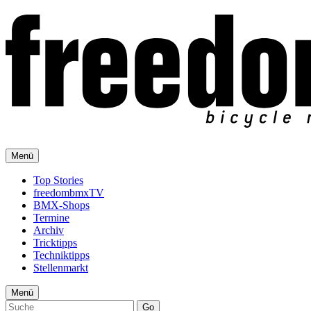
Menü
Top Stories
freedombmxTV
BMX-Shops
Termine
Archiv
Tricktipps
Techniktipps
Stellenmarkt
Menü
Go