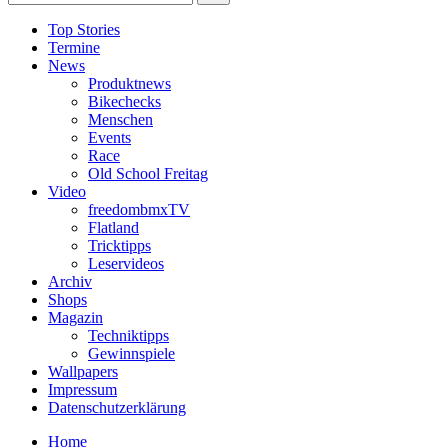
Top Stories
Termine
News
Produktnews
Bikechecks
Menschen
Events
Race
Old School Freitag
Video
freedombmxTV
Flatland
Tricktipps
Leservideos
Archiv
Shops
Magazin
Techniktipps
Gewinnspiele
Wallpapers
Impressum
Datenschutzerklärung
Home