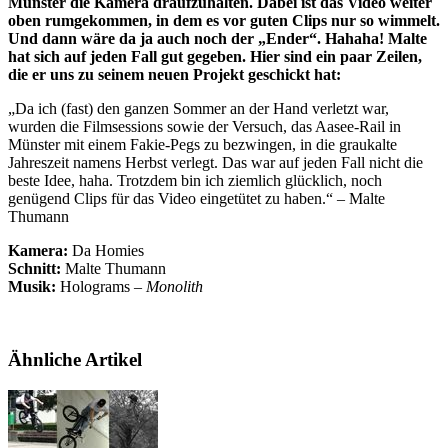
Münster die Kamera draufzuhalten. Dabei ist das Video weiter
oben rumgekommen, in dem es vor guten Clips nur so wimmelt.
Und dann wäre da ja auch noch der „Ender“. Hahaha! Malte
hat sich auf jeden Fall gut gegeben. Hier sind ein paar Zeilen,
die er uns zu seinem neuen Projekt geschickt hat:
„Da ich (fast) den ganzen Sommer an der Hand verletzt war,
wurden die Filmsessions sowie der Versuch, das Aasee-Rail in
Münster mit einem Fakie-Pegs zu bezwingen, in die graukalte
Jahreszeit namens Herbst verlegt. Das war auf jeden Fall nicht die
beste Idee, haha. Trotzdem bin ich ziemlich glücklich, noch
genügend Clips für das Video eingetütet zu haben.“ – Malte
Thumann
Kamera:
Da Homies
Schnitt:
Malte Thumann
Musik:
Holograms –
Monolith
Ähnliche Artikel