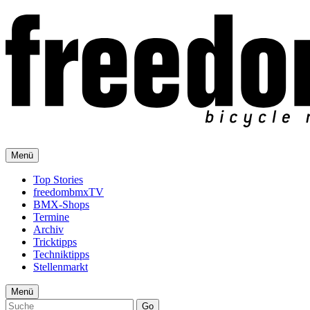
Menü
Top Stories
freedombmxTV
BMX-Shops
Termine
Archiv
Tricktipps
Techniktipps
Stellenmarkt
Menü
Go