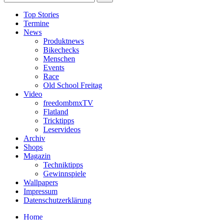
Top Stories
Termine
News
Produktnews
Bikechecks
Menschen
Events
Race
Old School Freitag
Video
freedombmxTV
Flatland
Tricktipps
Leservideos
Archiv
Shops
Magazin
Techniktipps
Gewinnspiele
Wallpapers
Impressum
Datenschutzerklärung
Home