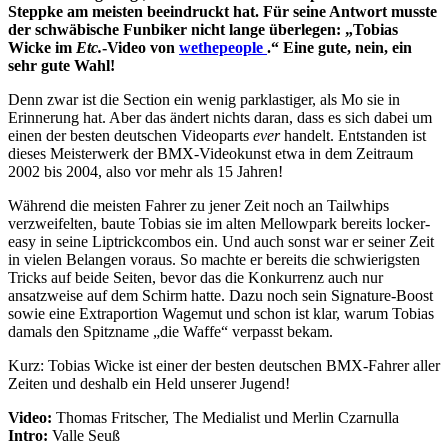
Steppke am meisten beeindruckt hat. Für seine Antwort musste
der schwäbische Funbiker nicht lange überlegen: „Tobias
Wicke im
Etc.
-Video von
wethepeople
.“ Eine gute, nein, ein
sehr gute Wahl!
Denn zwar ist die Section ein wenig parklastiger, als Mo sie in
Erinnerung hat. Aber das ändert nichts daran, dass es sich dabei um
einen der besten deutschen Videoparts
ever
handelt. Entstanden ist
dieses Meisterwerk der BMX-Videokunst etwa in dem Zeitraum
2002 bis 2004, also vor mehr als 15 Jahren!
Während die meisten Fahrer zu jener Zeit noch an Tailwhips
verzweifelten, baute Tobias sie im alten Mellowpark bereits locker-
easy in seine Liptrickcombos ein. Und auch sonst war er seiner Zeit
in vielen Belangen voraus. So machte er bereits die schwierigsten
Tricks auf beide Seiten, bevor das die Konkurrenz auch nur
ansatzweise auf dem Schirm hatte. Dazu noch sein Signature-Boost
sowie eine Extraportion Wagemut und schon ist klar, warum Tobias
damals den Spitzname „die Waffe“ verpasst bekam.
Kurz: Tobias Wicke ist einer der besten deutschen BMX-Fahrer aller
Zeiten und deshalb ein Held unserer Jugend!
Video:
Thomas Fritscher, The Medialist und Merlin Czarnulla
Intro:
Valle Seuß​​