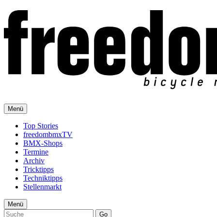
Menü
Top Stories
freedombmxTV
BMX-Shops
Termine
Archiv
Tricktipps
Techniktipps
Stellenmarkt
Menü
Go