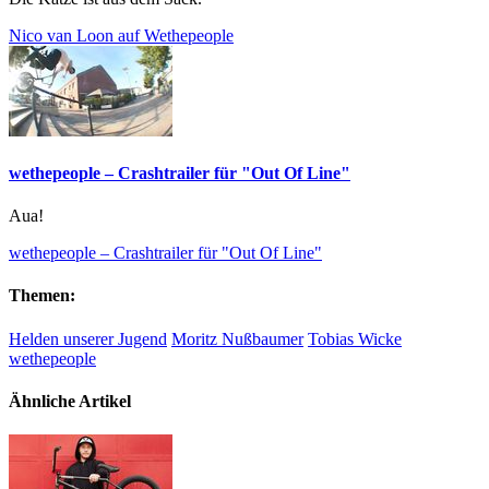
Nico van Loon auf Wethepeople
wethepeople – Crashtrailer für "Out Of Line"
Aua!
wethepeople – Crashtrailer für "Out Of Line"
Themen:
Helden unserer Jugend
Moritz Nußbaumer
Tobias Wicke
wethepeople
Ähnliche Artikel