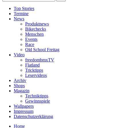
Top Stories
Termine
News
Produktnews
Bikechecks
Menschen
Events
Race
Old School Freitag
Video
freedombmxTV
Flatland
Tricktipps
Leservideos
Archiv
Shops
Magazin
Techniktipps
Gewinnspiele
Wallpapers
Impressum
Datenschutzerklärung
Home