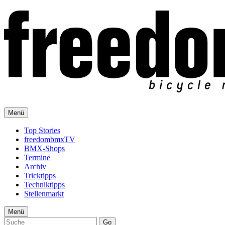
Menü
Top Stories
freedombmxTV
BMX-Shops
Termine
Archiv
Tricktipps
Techniktipps
Stellenmarkt
Menü
Go