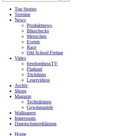
Top Stories
Termine
News
Produktnews
Bikechecks
Menschen
Events
Race
Old School Freitag
Video
freedombmxTV
Flatland
Tricktipps
Leservideos
Archiv
Shops
Magazin
Techniktipps
Gewinnspiele
Wallpapers
Impressum
Datenschutzerklärung
Home