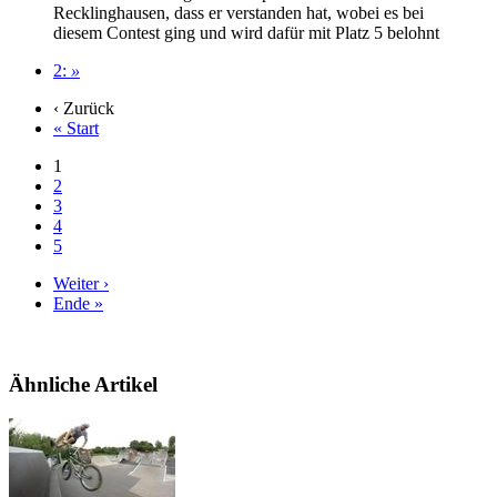
Recklinghausen, dass er verstanden hat, wobei es bei
diesem Contest ging und wird dafür mit Platz 5 belohnt
2:
»
‹ Zurück
« Start
1
2
3
4
5
Weiter ›
Ende »
Ähnliche Artikel