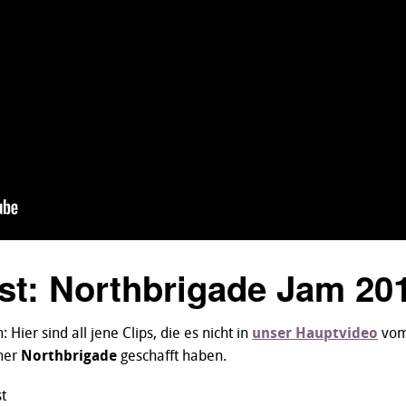
st: Northbrigade Jam 20
 Hier sind all jene Clips, die es nicht in
unser Hauptvideo
vo
ner
Northbrigade
geschafft haben.
t