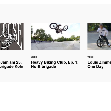
VIDEO
VIDEO
 Jam am 25.
Heavy Biking Club, Ep. 1:
Louis Zimme
brigade Köln
Northbrigade
One Day