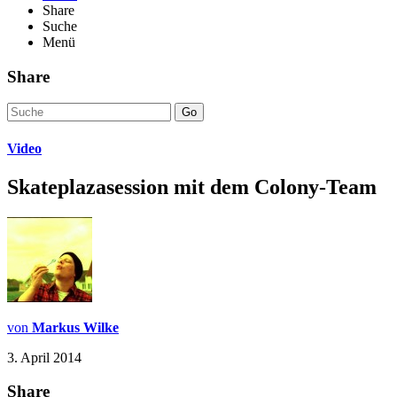
Share
Suche
Menü
Share
Go
Video
Skateplazasession mit dem Colony-Team
von
Markus Wilke
3. April 2014
Share