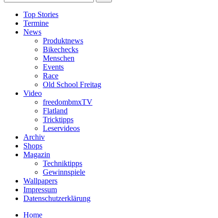
Top Stories
Termine
News
Produktnews
Bikechecks
Menschen
Events
Race
Old School Freitag
Video
freedombmxTV
Flatland
Tricktipps
Leservideos
Archiv
Shops
Magazin
Techniktipps
Gewinnspiele
Wallpapers
Impressum
Datenschutzerklärung
Home