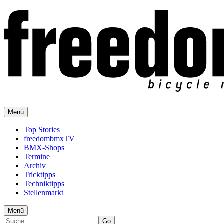
Menü
Top Stories
freedombmxTV
BMX-Shops
Termine
Archiv
Tricktipps
Techniktipps
Stellenmarkt
Menü
Go