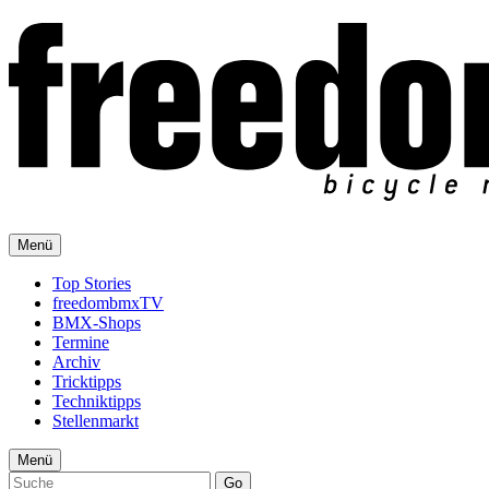
Menü
Top Stories
freedombmxTV
BMX-Shops
Termine
Archiv
Tricktipps
Techniktipps
Stellenmarkt
Menü
Go