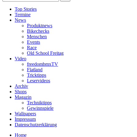
Top Stories
Termine
News
Produktnews
Bikechecks
Menschen
Events
Race
Old School Freitag
Video
freedombmxTV
Flatland
Tricktipps
Leservideos
Archiv
Shops
Magazin
Techniktipps
Gewinnspiele
Wallpapers
Impressum
Datenschutzerklärung
Home