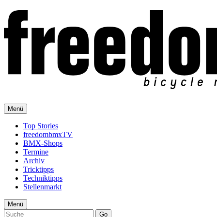
Menü
Top Stories
freedombmxTV
BMX-Shops
Termine
Archiv
Tricktipps
Techniktipps
Stellenmarkt
Menü
Go