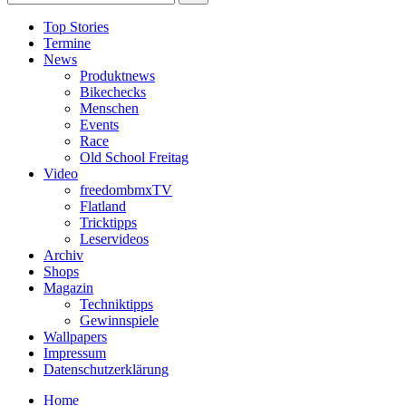
Top Stories
Termine
News
Produktnews
Bikechecks
Menschen
Events
Race
Old School Freitag
Video
freedombmxTV
Flatland
Tricktipps
Leservideos
Archiv
Shops
Magazin
Techniktipps
Gewinnspiele
Wallpapers
Impressum
Datenschutzerklärung
Home