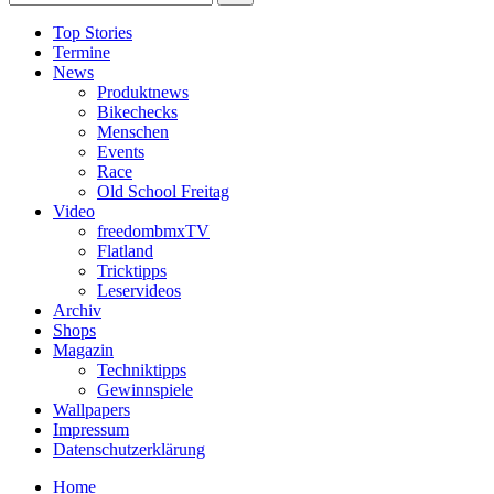
Top Stories
Termine
News
Produktnews
Bikechecks
Menschen
Events
Race
Old School Freitag
Video
freedombmxTV
Flatland
Tricktipps
Leservideos
Archiv
Shops
Magazin
Techniktipps
Gewinnspiele
Wallpapers
Impressum
Datenschutzerklärung
Home