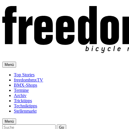
Menü
Top Stories
freedombmxTV
BMX-Shops
Termine
Archiv
Tricktipps
Techniktipps
Stellenmarkt
Menü
Go