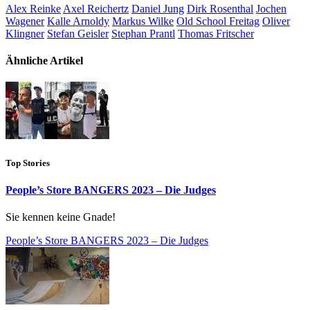
Alex Reinke
Axel Reichertz
Daniel Jung
Dirk Rosenthal
Jochen
Wagener
Kalle Arnoldy
Markus Wilke
Old School Freitag
Oliver
Klingner
Stefan Geisler
Stephan Prantl
Thomas Fritscher
Ähnliche Artikel
Top Stories
People’s Store BANGERS 2023 – Die Judges
Sie kennen keine Gnade!
People’s Store BANGERS 2023 – Die Judges