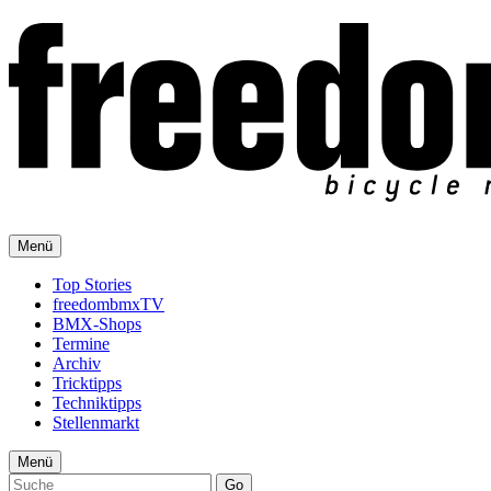
Menü
Top Stories
freedombmxTV
BMX-Shops
Termine
Archiv
Tricktipps
Techniktipps
Stellenmarkt
Menü
Go