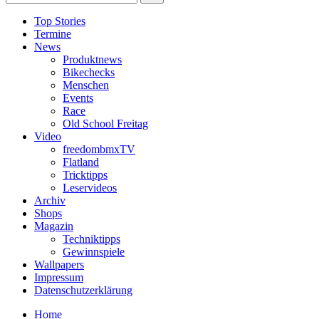
Top Stories
Termine
News
Produktnews
Bikechecks
Menschen
Events
Race
Old School Freitag
Video
freedombmxTV
Flatland
Tricktipps
Leservideos
Archiv
Shops
Magazin
Techniktipps
Gewinnspiele
Wallpapers
Impressum
Datenschutzerklärung
Home