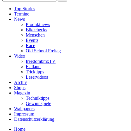
Top Stories
Termine
News
Produktnews
Bikechecks
Menschen
Events
Race
Old School Freitag
Video
freedombmxTV
Flatland
Tricktipps
Leservideos
Archiv
Shops
Magazin
Techniktipps
Gewinnspiele
Wallpapers
Impressum
Datenschutzerklärung
Home