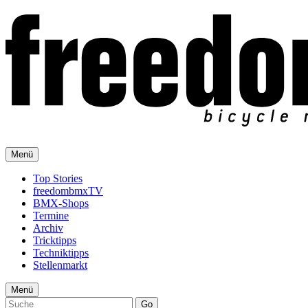
Menü
Top Stories
freedombmxTV
BMX-Shops
Termine
Archiv
Tricktipps
Techniktipps
Stellenmarkt
Menü
Go