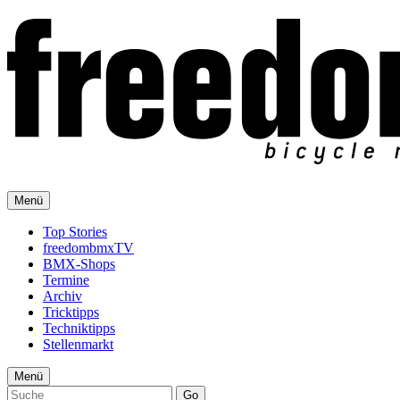
Menü
Top Stories
freedombmxTV
BMX-Shops
Termine
Archiv
Tricktipps
Techniktipps
Stellenmarkt
Menü
Go