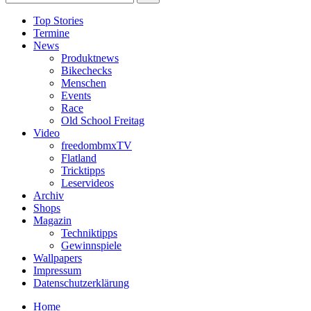
Top Stories
Termine
News
Produktnews
Bikechecks
Menschen
Events
Race
Old School Freitag
Video
freedombmxTV
Flatland
Tricktipps
Leservideos
Archiv
Shops
Magazin
Techniktipps
Gewinnspiele
Wallpapers
Impressum
Datenschutzerklärung
Home