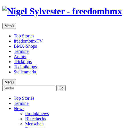
Menü
Top Stories
freedombmxTV
BMX-Shops
Termine
Archiv
Tricktipps
Techniktipps
Stellenmarkt
Menü
Go
Top Stories
Termine
News
Produktnews
Bikechecks
Menschen