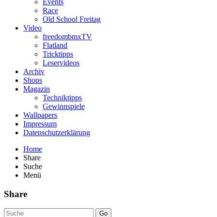
Events
Race
Old School Freitag
Video
freedombmxTV
Flatland
Tricktipps
Leservideos
Archiv
Shops
Magazin
Techniktipps
Gewinnspiele
Wallpapers
Impressum
Datenschutzerklärung
Home
Share
Suche
Menü
Share
Go