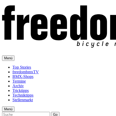
Menü
Top Stories
freedombmxTV
BMX-Shops
Termine
Archiv
Tricktipps
Techniktipps
Stellenmarkt
Menü
Go