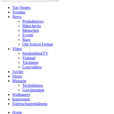
Top Stories
Termine
News
Produktnews
Bikechecks
Menschen
Events
Race
Old School Freitag
Video
freedombmxTV
Flatland
Tricktipps
Leservideos
Archiv
Shops
Magazin
Techniktipps
Gewinnspiele
Wallpapers
Impressum
Datenschutzerklärung
Home