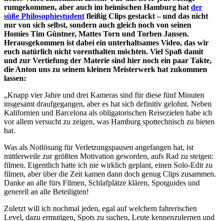
rumgekommen, aber auch im heimischen Hamburg hat
der
süße Philosophiestudent
fleißig Clips gestackt – und das nicht
nur von sich selbst, sondern auch gleich noch von seinen
Homies Tim Güntner, Mattes Torn und Torben Jansen.
Herausgekommen ist dabei ein unterhaltsames Video, das wir
euch natürlich nicht vorenthalten möchten. Viel Spaß damit
und zur Vertiefung der Materie sind hier noch ein paar Takte,
die Anton uns zu seinem kleinen Meisterwerk hat zukommen
lassen:
„Knapp vier Jahre und drei Kameras sind für diese fünf Minuten
insgesamt draufgegangen, aber es hat sich definitiv gelohnt. Neben
Kalifornien und Barcelona als obligatorischen Reisezielen habe ich
vor allem versucht zu zeigen, was Hamburg spottechnisch zu bieten
hat.
Was als Notlösung für Verletzungspausen angefangen hat, ist
mittlerweile zur größten Motivation geworden, aufs Rad zu steigen:
filmen. Eigentlich hatte ich nie wirklich geplant, einen Solo-Edit zu
filmen, aber über die Zeit kamen dann doch genug Clips zusammen.
Danke an alle fürs Filmen, Schlafplätze klären, Spotguides und
generell an alle Beteiligten!
Zuletzt will ich nochmal jeden, egal auf welchem fahrerischen
Level, dazu ermutigen, Spots zu suchen, Leute kennenzulernen und