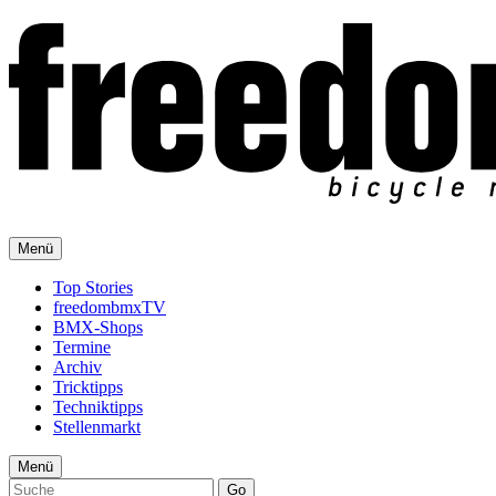
Menü
Top Stories
freedombmxTV
BMX-Shops
Termine
Archiv
Tricktipps
Techniktipps
Stellenmarkt
Menü
Go