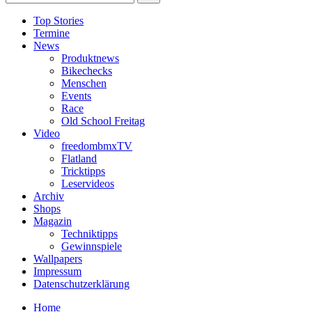
Top Stories
Termine
News
Produktnews
Bikechecks
Menschen
Events
Race
Old School Freitag
Video
freedombmxTV
Flatland
Tricktipps
Leservideos
Archiv
Shops
Magazin
Techniktipps
Gewinnspiele
Wallpapers
Impressum
Datenschutzerklärung
Home