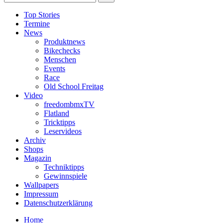
Top Stories
Termine
News
Produktnews
Bikechecks
Menschen
Events
Race
Old School Freitag
Video
freedombmxTV
Flatland
Tricktipps
Leservideos
Archiv
Shops
Magazin
Techniktipps
Gewinnspiele
Wallpapers
Impressum
Datenschutzerklärung
Home