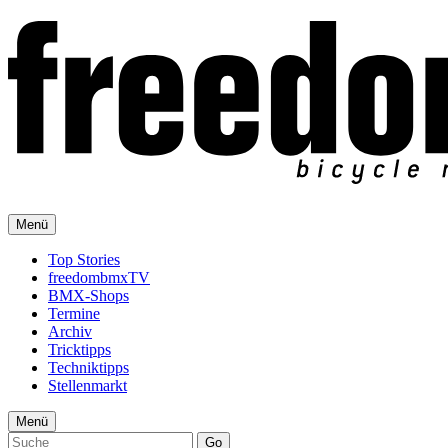
Menü
Top Stories
freedombmxTV
BMX-Shops
Termine
Archiv
Tricktipps
Techniktipps
Stellenmarkt
Menü
Go