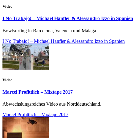
Video
I No Trabajo! – Michael Hanfler & Alessandro Izzo in Spanien
Bowlsurfing in Barcelona, Valencia und Málaga.
I No Trabajo! – Michael Hanfler & Alessandro Izzo in Spanien
Video
Marcel Profittlich – Mixtape 2017
Abwechslungsreiches Video aus Norddeutschland.
Marcel Profittlich – Mixtape 2017