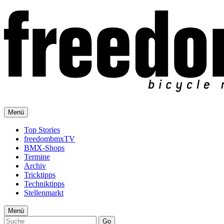
Menü
Top Stories
freedombmxTV
BMX-Shops
Termine
Archiv
Tricktipps
Techniktipps
Stellenmarkt
Menü
Go