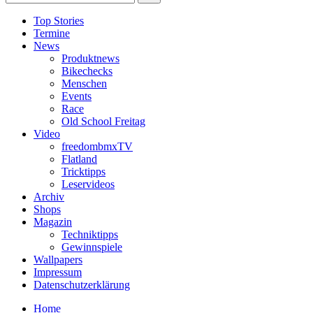
Top Stories
Termine
News
Produktnews
Bikechecks
Menschen
Events
Race
Old School Freitag
Video
freedombmxTV
Flatland
Tricktipps
Leservideos
Archiv
Shops
Magazin
Techniktipps
Gewinnspiele
Wallpapers
Impressum
Datenschutzerklärung
Home