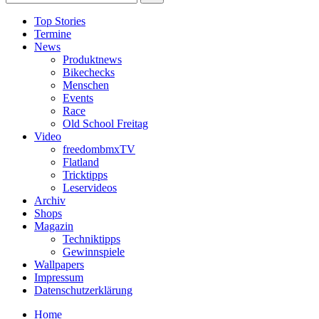
Top Stories
Termine
News
Produktnews
Bikechecks
Menschen
Events
Race
Old School Freitag
Video
freedombmxTV
Flatland
Tricktipps
Leservideos
Archiv
Shops
Magazin
Techniktipps
Gewinnspiele
Wallpapers
Impressum
Datenschutzerklärung
Home