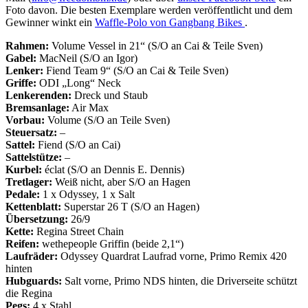
Foto davon. Die besten Exemplare werden veröffentlicht und dem
Gewinner winkt ein
Waffle-Polo von Gangbang Bikes
.
Rahmen:
Volume Vessel in 21“ (S/O an Cai & Teile Sven)
Gabel:
MacNeil (S/O an Igor)
Lenker:
Fiend Team 9“ (S/O an Cai & Teile Sven)
Griffe:
ODI „Long“ Neck
Lenkerenden:
Dreck und Staub
Bremsanlage:
Air Max
Vorbau:
Volume (S/O an Teile Sven)
Steuersatz:
–
Sattel:
Fiend (S/O an Cai)
Sattelstütze:
–
Kurbel:
éclat (S/O an Dennis E. Dennis)
Tretlager:
Weiß nicht, aber S/O an Hagen
Pedale:
1 x Odyssey, 1 x Salt
Kettenblatt:
Superstar 26 T (S/O an Hagen)
Übersetzung:
26/9
Kette:
Regina Street Chain
Reifen:
wethepeople Griffin (beide 2,1“)
Laufräder:
Odyssey Quardrat Laufrad vorne, Primo Remix 420
hinten
Hubguards:
Salt vorne, Primo NDS hinten, die Driverseite schützt
die Regina
Pegs:
4 x Stahl