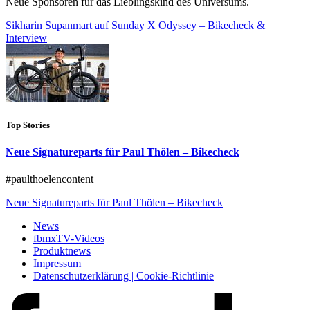
Neue Sponsoren für das Lieblingskind des Universums.
Sikharin Supanmart auf Sunday X Odyssey – Bikecheck &
Interview
Top Stories
Neue Signatureparts für Paul Thölen – Bikecheck
#paulthoelencontent
Neue Signatureparts für Paul Thölen – Bikecheck
News
fbmxTV-Videos
Produktnews
Impressum
Datenschutzerklärung | Cookie-Richtlinie