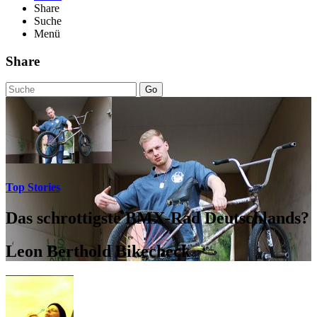
Share
Suche
Menü
Share
Go
Top Stories
Das schrottigste BMX-Rad Deutschlands?
Leon Berthold Bikecheck