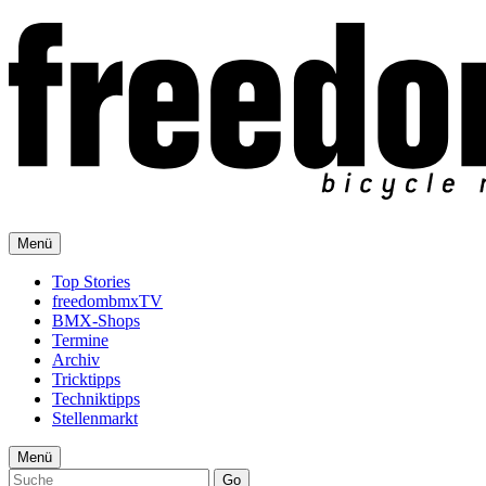
Menü
Top Stories
freedombmxTV
BMX-Shops
Termine
Archiv
Tricktipps
Techniktipps
Stellenmarkt
Menü
Go