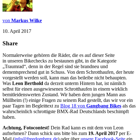
von
Markus Wilke
10. April 2017
Share
Normalerweise gehören die Räder, die es auf dieser Seite
in unseren Bikechecks zu bestaunen gibt, in die Kategorie
„Traumrad“, denn in der Regel sind sie brandneu und
dementsprechend gut in Schuss. Von dem Schrotthaufen, der heute
vorgestellt werden soll, kann man das beileibe nicht behaupten.
Was
Leon Berthold
da derzeit unterm Hintern hat, ist nämlich
selbst für einen ausgewiesenen Schrotthaufen in einem wirklich
bemitleidenswerten Zustand. Wir haben dem jungen Mann aus
Müllheim (!) einige Fragen zu seinem Rad gestellt, das wir vor ein
paar Tagen im Begleittext zu
Blog 18 von
Gangbang Bikes
als das
wahrscheinlich schrottigste BMX-Rad Deutschlands beschimpft
haben.
Achtung, Fotocontest!
Dein Rad kann es mit dem von Leon
aufnehmen? Dann schick uns bitte bis zum
19. April 2017
per E-
Mail (
info@freedombmx.de
) oder über
unsere Facebook-Seite
ein