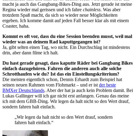
macht ja auch das Gangbang-Bikes-Ding aus. Jetzt gerade ist meine
Regina wieder mal gerissen und ich fahre
chainless
. Was aber
trotzdem Spaß macht, da sich so wieder neue Möglichkeiten
ergeben. Ich komme damit auf jeden Fall besser klar als mit einem
Coaster, haha.
Kommt es oft vor, dass du eine Session beenden musst, weil mal
wieder was an deinem Rad kaputtgegangen ist?
Ja, gibt selten einen Tag, wo nicht. Ein Durchschlag ist mindestens
drin, aber dann filme ich halt.
Du hast gerade gesagt, dass kaputte Räder bei Gangbang Bikes
einfach dazugehören. Fahren die anderen auch alle solche
Schrotthaufen wie du? Ist das ein Einstellungskriterium?
Die meisten eigentlich schon, Dennis Erhardt zum Beispiel hat
seinen neuen Rahmen vom Flohmarkt – und er ist
der beste
BMXer Deutschlands
. Aber der hat ja auch kein Problem damit. Bei
Lukas Gallinger will ich gar nicht erst anfangen. Genau das meine
ich mit dem GBB-Ding. Wir legen da halt nicht so den Wert drauf,
sondern fahren halt einfach.
„Wir legen da halt nicht so den Wert drauf, sondern
fahren halt einfach.“