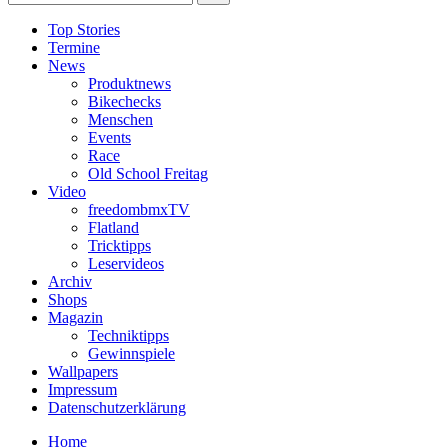
Top Stories
Termine
News
Produktnews
Bikechecks
Menschen
Events
Race
Old School Freitag
Video
freedombmxTV
Flatland
Tricktipps
Leservideos
Archiv
Shops
Magazin
Techniktipps
Gewinnspiele
Wallpapers
Impressum
Datenschutzerklärung
Home