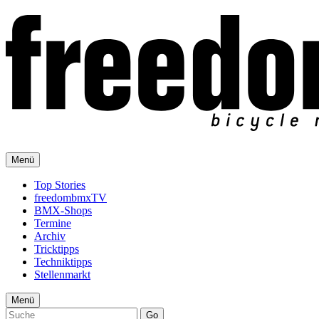
Menü
Top Stories
freedombmxTV
BMX-Shops
Termine
Archiv
Tricktipps
Techniktipps
Stellenmarkt
Menü
Go