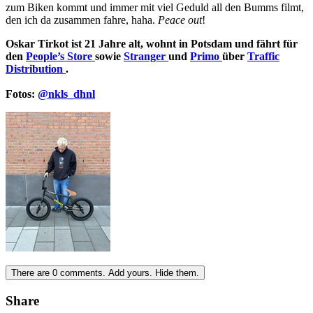
zum Biken kommt und immer mit viel Geduld all den Bumms filmt,
den ich da zusammen fahre, haha.
Peace out
!
Oskar Tirkot ist 21 Jahre alt, wohnt in Potsdam und fährt für
den
People’s Store
sowie
Stranger
und
Primo
über
Traffic
Distribution
.​
Fotos:
@nkls_dhnl
There are
0
comments.
Add yours.
Hide them.
Share