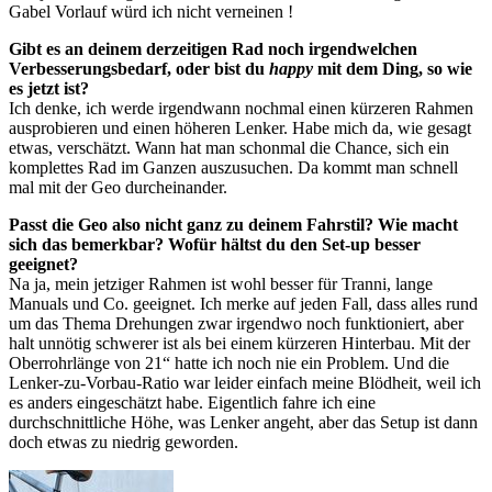
Gabel Vorlauf würd ich nicht verneinen !
Gibt es an deinem derzeitigen Rad noch irgendwelchen
Verbesserungsbedarf, oder bist du
happy
mit dem Ding, so wie
es jetzt ist?
Ich denke, ich werde irgendwann nochmal einen kürzeren Rahmen
ausprobieren und einen höheren Lenker. Habe mich da, wie gesagt
etwas, verschätzt. Wann hat man schonmal die Chance, sich ein
komplettes Rad im Ganzen auszusuchen. Da kommt man schnell
mal mit der Geo durcheinander.
Passt die Geo also nicht ganz zu deinem Fahrstil? Wie macht
sich das bemerkbar? Wofür hältst du den Set-up besser
geeignet?
Na ja, mein jetziger Rahmen ist wohl besser für Tranni, lange
Manuals und Co. geeignet. Ich merke auf jeden Fall, dass alles rund
um das Thema Drehungen zwar irgendwo noch funktioniert, aber
halt unnötig schwerer ist als bei einem kürzeren Hinterbau. Mit der
Oberrohrlänge von 21“ hatte ich noch nie ein Problem. Und die
Lenker-zu-Vorbau-Ratio war leider einfach meine Blödheit, weil ich
es anders eingeschätzt habe. Eigentlich fahre ich eine
durchschnittliche Höhe, was Lenker angeht, aber das Setup ist dann
doch etwas zu niedrig geworden.