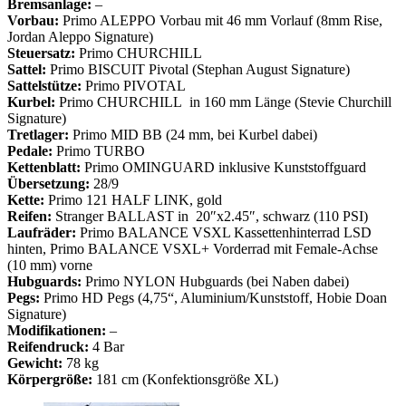
Bremsanlage:
–
Vorbau:
Primo ALEPPO Vorbau mit 46 mm Vorlauf (8mm Rise,
Jordan Aleppo Signature)
Steuersatz:
Primo CHURCHILL
Sattel:
Primo BISCUIT Pivotal (Stephan August Signature)
Sattelstütze:
Primo PIVOTAL
Kurbel:
Primo CHURCHILL in 160 mm Länge (Stevie Churchill
Signature)
Tretlager:
Primo MID BB (24 mm, bei Kurbel dabei)
Pedale:
Primo TURBO
Kettenblatt:
Primo OMINGUARD inklusive Kunststoffguard
Übersetzung:
28/9
Kette:
Primo 121 HALF LINK, gold
Reifen:
Stranger BALLAST in 20″x2.45″, schwarz (110 PSI)
Laufräder:
Primo BALANCE VSXL Kassettenhinterrad LSD
hinten, Primo BALANCE VSXL+ Vorderrad mit Female-Achse
(10 mm) vorne
Hubguards:
Primo NYLON Hubguards (bei Naben dabei)
Pegs:
Primo HD Pegs (4,75“, Aluminium/Kunststoff, Hobie Doan
Signature)
Modifikationen:
–
Reifendruck:
4 Bar
Gewicht:
78 kg
Körpergröße:
181 cm (Konfektionsgröße XL)