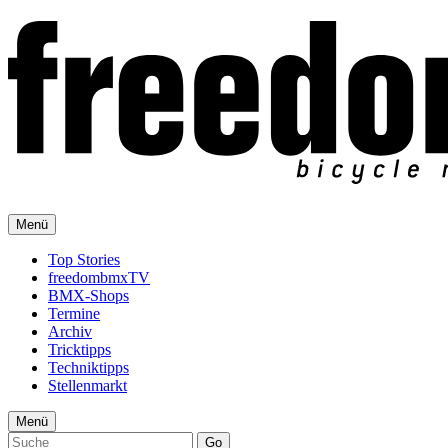
Menü
Top Stories
freedombmxTV
BMX-Shops
Termine
Archiv
Tricktipps
Techniktipps
Stellenmarkt
Menü
Go