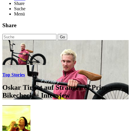
Share
Suche
Menü
Share
Go
Top Stories
Oskar Tirkot auf Stranger & Primo:
Bikecheck + Interview