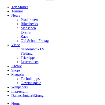
Top Stories
Termine
News
Produktnews
Bikechecks
Menschen
Events
Race
Old School Freitag
Video
freedombmxTV
Flatland
Tricktipps
Leservideos
Archiv
Shops
Magazin
Techniktipps
Gewinnspiele
Wallpapers
Impressum
Datenschutzerklärung
Home