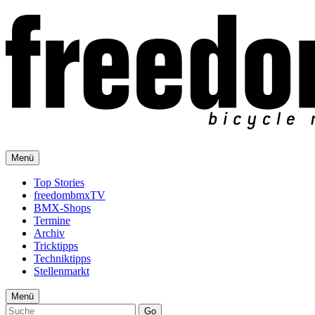
Menü
Top Stories
freedombmxTV
BMX-Shops
Termine
Archiv
Tricktipps
Techniktipps
Stellenmarkt
Menü
Go