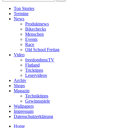
Top Stories
Termine
News
Produktnews
Bikechecks
Menschen
Events
Race
Old School Freitag
Video
freedombmxTV
Flatland
Tricktipps
Leservideos
Archiv
Shops
Magazin
Techniktipps
Gewinnspiele
Wallpapers
Impressum
Datenschutzerklärung
Home