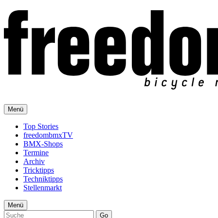
Menü
Top Stories
freedombmxTV
BMX-Shops
Termine
Archiv
Tricktipps
Techniktipps
Stellenmarkt
Menü
Go