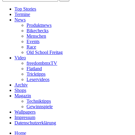
Top Stories
Termine
News
Produktnews
Bikechecks
Menschen
Events
Race
Old School Freitag
Video
freedombmxTV
Flatland
Tricktipps
Leservideos
Archiv
Shops
Magazin
Techniktipps
Gewinnspiele
Wallpapers
Impressum
Datenschutzerklärung
Home