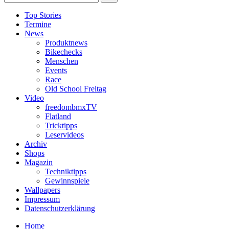
Top Stories
Termine
News
Produktnews
Bikechecks
Menschen
Events
Race
Old School Freitag
Video
freedombmxTV
Flatland
Tricktipps
Leservideos
Archiv
Shops
Magazin
Techniktipps
Gewinnspiele
Wallpapers
Impressum
Datenschutzerklärung
Home