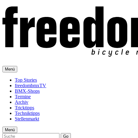
Menü
Top Stories
freedombmxTV
BMX-Shops
Termine
Archiv
Tricktipps
Techniktipps
Stellenmarkt
Menü
Go