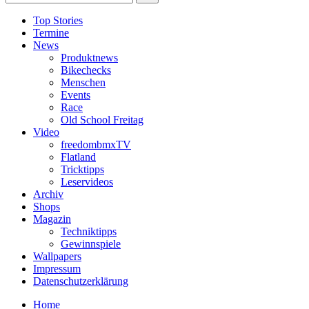
Top Stories
Termine
News
Produktnews
Bikechecks
Menschen
Events
Race
Old School Freitag
Video
freedombmxTV
Flatland
Tricktipps
Leservideos
Archiv
Shops
Magazin
Techniktipps
Gewinnspiele
Wallpapers
Impressum
Datenschutzerklärung
Home