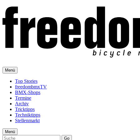
Menü
Top Stories
freedombmxTV
BMX-Shops
Termine
Archiv
Tricktipps
Techniktipps
Stellenmarkt
Menü
Go