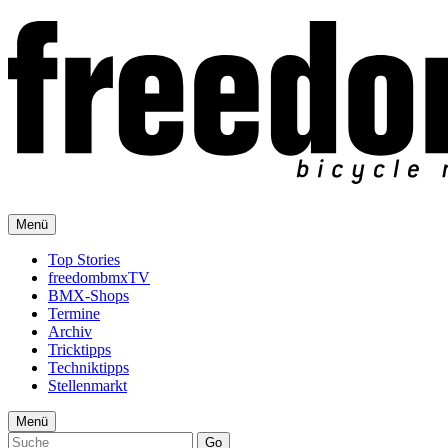
Menü
Top Stories
freedombmxTV
BMX-Shops
Termine
Archiv
Tricktipps
Techniktipps
Stellenmarkt
Menü
Go