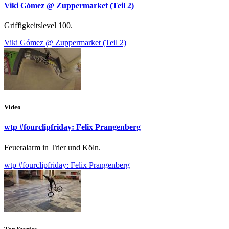
Viki Gómez @ Zuppermarket (Teil 2)
Griffigkeitslevel 100.
Viki Gómez @ Zuppermarket (Teil 2)
Video
wtp #fourclipfriday: Felix Prangenberg
Feueralarm in Trier und Köln.
wtp #fourclipfriday: Felix Prangenberg