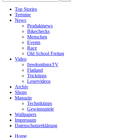
Top Stories
Termine
News
Produktnews
Bikechecks
Menschen
Events
Race
Old School Freitag
Video
freedombmxTV
Flatland
Tricktipps
Leservideos
Archiv
Shops
Magazin
Techniktipps
Gewinnspiele
Wallpapers
Impressum
Datenschutzerklärung
Home