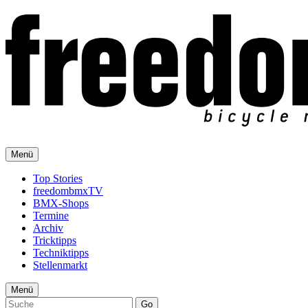
Menü
Top Stories
freedombmxTV
BMX-Shops
Termine
Archiv
Tricktipps
Techniktipps
Stellenmarkt
Menü
Go