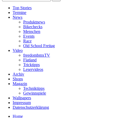
Top Stories
Termine
News
Produktnews
Bikechecks
Menschen
Events
Race
Old School Freitag
Video
freedombmxTV
Flatland
Tricktipps
Leservideos
Archiv
Shops
Magazin
Techniktipps
Gewinnspiele
Wallpapers
Impressum
Datenschutzerklärung
Home